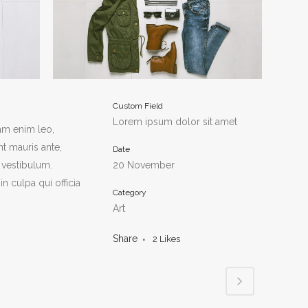
Custom Field
Lorem ipsum dolor sit amet
lam enim leo,
t mauris ante,
Date
 vestibulum.
20 November
n culpa qui officia
Category
Art
Share
2
Likes